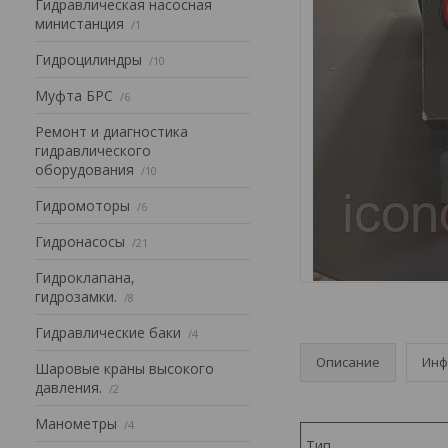
Гидравлическая насосная
министанция
1
Гидроцилиндры
10
Муфта БРС
6
Ремонт и диагностика
гидравлического
оборудования
10
Гидромоторы
6
Гидронасосы
21
Гидроклапана,
гидрозамки.
8
Гидравлические баки
4
Описание
Инф
Шаровые краны высокого
давления.
2
Манометры
4
Тип