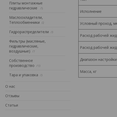
Плиты монтажные
гидравлические
5
Исполнение
Маслоохладители,
Теплообменники
2
Условный проход, м
Гидрораспределители
3
Расход рабочей жид
Фильтры (масляные,
гидравлические,
Расход рабочей жид
воздушные)
7
Диапазон настройки
Собственное
производство
13
Масса, кг
Тара и упаковка
3
О нас
Отзывы
Статьи