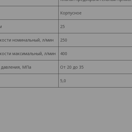
Корпусное
м
25
кости номинальный, л/мин
250
кости максимальный, л/мин
400
 давления, МПа
От 20 до 35
5,0