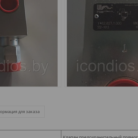
ормация для заказа
Клапан предохранительный прямог