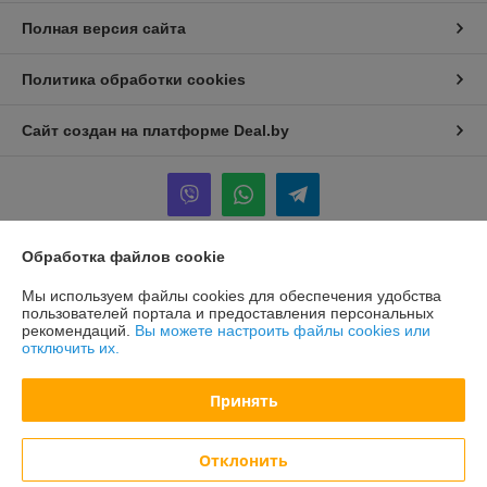
Полная версия сайта
Политика обработки cookies
Сайт создан на платформе Deal.by
Обработка файлов cookie
Информация для покупателя
Мы используем файлы cookies для обеспечения удобства
Юридическое лицо:
ООО «Инженерно-инновационный центр
пользователей портала и предоставления персональных
«ИКОНДИОС»
рекомендаций.
Вы можете настроить файлы cookies или
223018, д.Тарасово, ул.Рабочая, д.2
отключить их.
Регистрационный номер ЕГР: 192682329
Принять
УНП: 192682329
Регистрационный орган: Минский горисполком
Отклонить
Дата регистрации компании: 27.07.2016