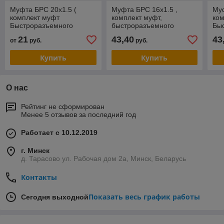
Муфта БРС 20x1.5 (
Муфта БРС 16x1.5 ,
Муф
комплект муфт
комплект муфт,
ко
Быстроразъемного
быстроразъемного
Бы
соединения)
соединения.( мама+папа
со
21
43,40
43
от
руб.
руб.
)
Купить
Купить
О нас
Рейтинг не сформирован
Менее 5 отзывов за последний год
Работает с 10.12.2019
г. Минск
д. Тарасово ул. Рабочая дом 2а, Минск, Беларусь
Контакты
Показать весь график работы
Сегодня выходной